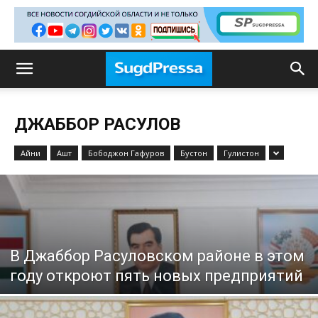
ДЖАББОР РАСУЛОВ
Айни
Ашт
Бободжон Гафуров
Бустон
Гулистон
В Джаббор Расуловском районе в этом
году откроют пять новых предприятий