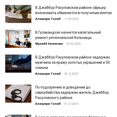
В Джаббор Расуловском районе офицер
военкомата обвиняется в получении взятки
Алишери Толиб
-
11.04.2026
В Гулакандозе начнётся капитальный
ремонт региональной больницы
Мухайё Каюмова
-
02.02.2026
В Джаббор Расуловском районе задержан
мужчина за кражу золотых украшений и 50
сомони
Алишери Толиб
-
30.12.2025
По подозрению в доведении до
самоубийства задержан житель Джаббор
Расуловского района
Алишери Толиб
-
01.12.2025