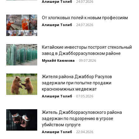
Алишери Толиб
-
24.07.2026
От хлопковых полей к новым профессиям
Алишери Толиб
-
24.07.2026
Китайские инвесторы построят стекольный
завод в Джабборрасуловском районе
Мухайё Каюмова
-
09.07.2026
Жителя района Джаббор Расулов
задержали при попытке продажи
краснокнижных медвежат
Алишери Толиб
-
07.05.2026
Житель Джабборрасуловского района
задержан по подозрению в угрозе
убийством супруге
Алишери Толиб
-
22.04.2026