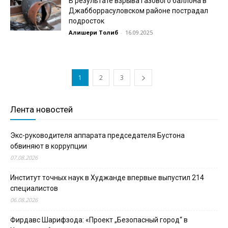
В результате взрыва газового баллона в
Джабборрасуловском районе пострадал
подросток
Алишери Толиб
-
16.09.2025
1
2
3
Лента новостей
Экс-руководителя аппарата председателя Бустона
обвиняют в коррупции
07.08.2026
Институт точных наук в Худжанде впервые выпустил 214
специалистов
06.08.2026
Фирдавс Шарифзода: «Проект „Безопасный город“ в