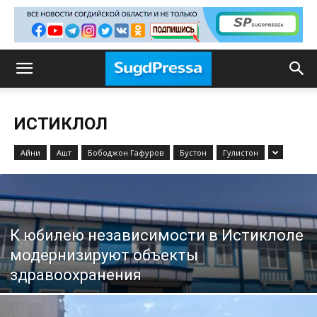
ИСТИКЛОЛ
Айни
Ашт
Бободжон Гафуров
Бустон
Гулистон
К юбилею независимости в Истиклоле
модернизируют объекты
здравоохранения