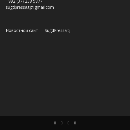
+992 (37) 238 5877
sugdpressa.tj@gmail.com
Новостной сайт — SugdPressa.tj