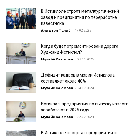
В Истиклоле строят металлургический
завод и предприятия по переработке
известняка
Алишери Толиб
-
17.02.2025
Когда будет отремонтирована дорога
Худжанд-Истиклол?
Мухайё Каюмова
-
27.01.2025
Дефицит кадров в мэрии Истиклола
составляет около 40%
Мухайё Каюмова
-
24.07.2024
Истиклол: предприятия по выпуску извести
заработают в 2025 году
Мухайё Каюмова
-
22.07.2024
В Истиклоле построят предприятия по