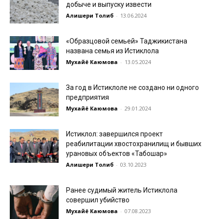
добыче и выпуску извести
Алишери Толиб
-
13.06.2024
«Образцовой семьей» Таджикистана
названа семья из Истиклола
Мухайё Каюмова
-
13.05.2024
За год в Истиклоле не создано ни одного
предприятия
Мухайё Каюмова
-
29.01.2024
Истиклол: завершился проект
реабилитации хвостохранилищ и бывших
урановых объектов «Табошар»
Алишери Толиб
-
03.10.2023
Ранее судимый житель Истиклола
совершил убийство
Мухайё Каюмова
-
07.08.2023