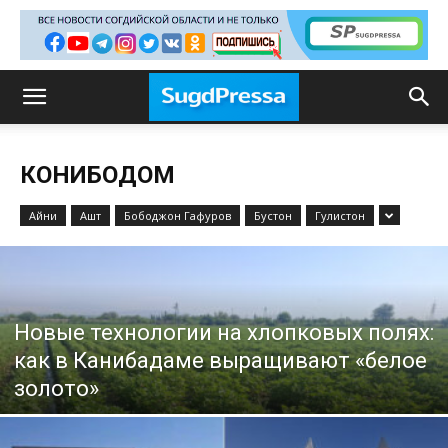
КОНИБОДОМ
Айни
Ашт
Бободжон Гафуров
Бустон
Гулистон
Новые технологии на хлопковых полях:
как в Канибадаме выращивают «белое
золото»