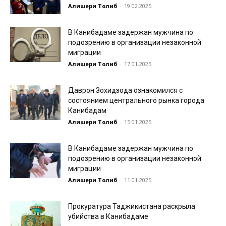
Алишери Толиб
-
19.02.2025
В Канибадаме задержан мужчина по
подозрению в организации незаконной
миграции
Алишери Толиб
-
17.01.2025
Даврон Зохидзода ознакомился с
состоянием центрального рынка города
Канибадам
Алишери Толиб
-
15.01.2025
В Канибадаме задержан мужчина по
подозрению в организации незаконной
миграции
Алишери Толиб
-
11.01.2025
Прокуратура Таджикистана раскрыла
убийства в Канибадаме