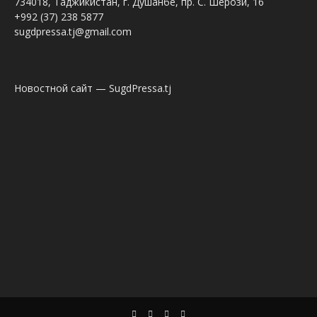
734018, Таджикистан, г. Душанбе, пр. С. Шерози, 16
+992 (37) 238 5877
sugdpressa.tj@gmail.com
Новостной сайт — SugdPressa.tj