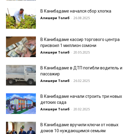
В Канибадаме начался сбор хлопка
Алишери Толиб
-
26.08.2025
В Канибадаме кассир торгового центра
присвоил 1 миллион сомони
Алишери Толиб
-
20.05.2025
В Канибадаме в ДТП погибли водитель и
пассажир
Алишери Толиб
-
26.02.2025
В Канибадаме начали строить три новых
детских сада
Алишери Толиб
-
20.02.2025
В Канибадаме вручили ключи от новых
домов 10 нуждающимся семьям