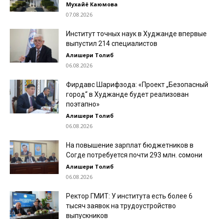
Мухайё Каюмова
07.08.2026
Институт точных наук в Худжанде впервые
выпустил 214 специалистов
Алишери Толиб
06.08.2026
Фирдавс Шарифзода: «Проект „Безопасный
город“ в Худжанде будет реализован
поэтапно»
Алишери Толиб
06.08.2026
На повышение зарплат бюджетников в
Согде потребуется почти 293 млн. сомони
Алишери Толиб
06.08.2026
Ректор ГМИТ: У института есть более 6
тысяч заявок на трудоустройство
выпускников