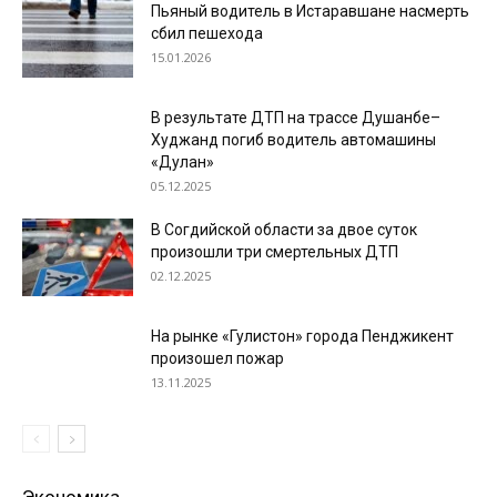
Пьяный водитель в Истаравшане насмерть
сбил пешехода
15.01.2026
В результате ДТП на трассе Душанбе–
Худжанд погиб водитель автомашины
«Дулан»
05.12.2025
В Согдийской области за двое суток
произошли три смертельных ДТП
02.12.2025
На рынке «Гулистон» города Пенджикент
произошел пожар
13.11.2025
Экономика