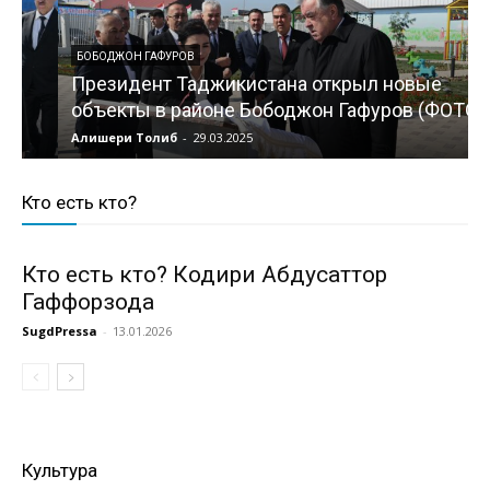
БОБОДЖОН ГАФУРОВ
Президент Таджикистана открыл новые
объекты в районе Бободжон Гафуров (ФОТО)
Алишери Толиб
-
29.03.2025
S
Кто есть кто?
Кто есть кто? Кодири Абдусаттор
Гаффорзода
SugdPressa
-
13.01.2026
Культура