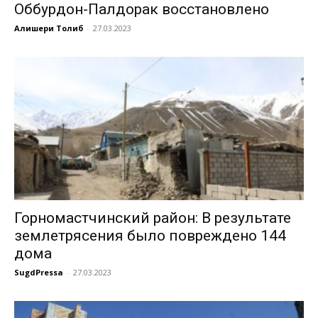
Оббурдон-Палдорак восстановлено
Алишери Толиб
-
27.03.2023
Горномастчинский район: В результате
землетрясения было повреждено 144
дома
SugdPressa
-
27.03.2023