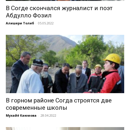
В Согде скончался журналист и поэт
Абдулло Фозил
Алишери Толиб
-
05.05.2022
В горном районе Согда строятся две
современные школы
Мухайё Каюмова
-
28.04.2022