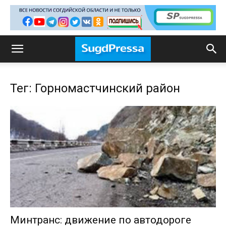
Тег: Горномастчинский район
Минтранс: движение по автодороге