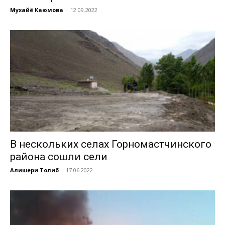
Мухайё Каюмова
-
12.09.2022
В нескольких селах Горномастчинского
района сошли сели
Алишери Толиб
-
17.06.2022