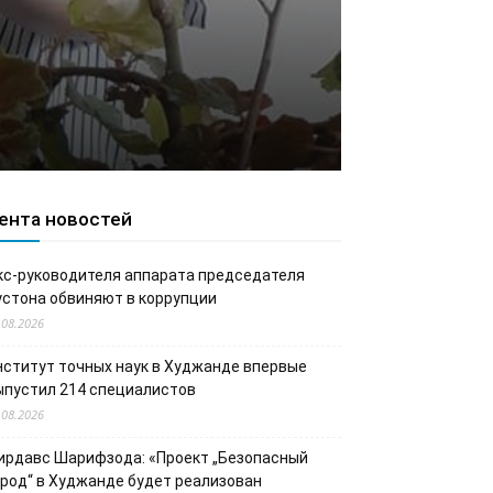
ента новостей
кс-руководителя аппарата председателя
устона обвиняют в коррупции
.08.2026
нститут точных наук в Худжанде впервые
ыпустил 214 специалистов
.08.2026
ирдавс Шарифзода: «Проект „Безопасный
ород“ в Худжанде будет реализован