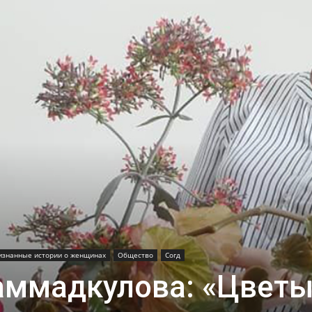
изнанные истории о женщинах
Общество
Согд
аммадкулова: «Цвет