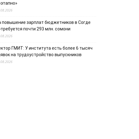
оэтапно»
.08.2026
а повышение зарплат бюджетников в Согде
отребуется почти 293 млн. сомони
.08.2026
ектор ГМИТ: У института есть более 6 тысяч
аявок на трудоустройство выпускников
.08.2026