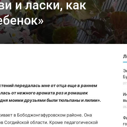
и и ласки, как
ебенок»
Л
Э
Б
07
ений передалась мне от отца еще в раннем
лась от нежного аромата роз и ромашек
И
 дня моими друзьями были тюльпаны и лилии».
в
06
ивает в Бободжонгафуровском районе. Она
Ф
ов Согдийской области. Кроме педагогической
г