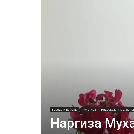
Города и районы
Культура
Недосказанные, непр
Наргиза Мух