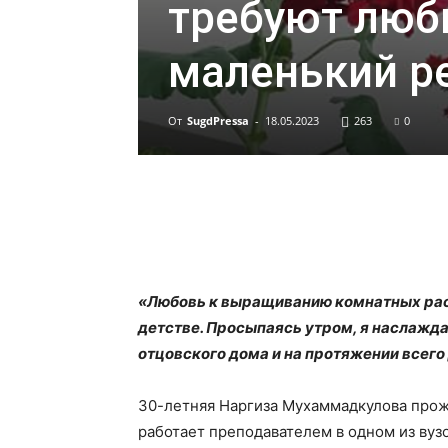
требуют любв
маленький р
От
SugdPressa
-
18.05.2023
263
0
«Любовь к выращиванию комнатных раст
детстве. Просыпаясь утром, я наслажда
отцовского дома и на протяжении всего
30-летняя Наргиза Мухаммадкулова прож
работает преподавателем в одном из вуз