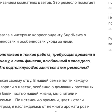
щиванием комнатных цветов. Это ремесло помогает
п
06
Н
п
06
азала в интервью корреспонденту SugdNews о
Р
нкостях и особенностях ухода за ними:
з
06
опотливая и тонкая работа, требующая времени и
чему, а лишь фанатик, влюбленный в свое дело,
Что подтолкнуло Вас заняться этим ремеслом?
ажая своему отцу. В нашей семье почти каждую
ворили о цветах, особенно о домашних растениях.
 были частью нашей жизни, мы считали и
в семьи… По истечению времени, цветы стали
тром, я наслаждалась от нежного аромата роз и