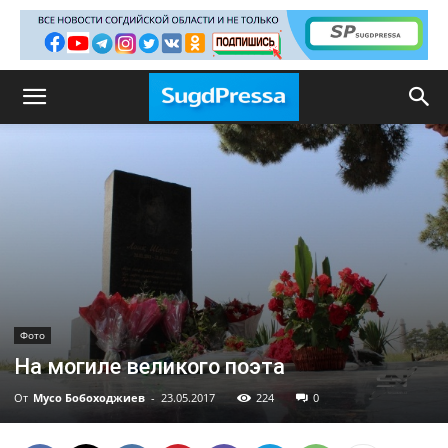
Фото
На могиле великого поэта
От
Мусо Бобоходжиев
-
23.05.2017
224
0