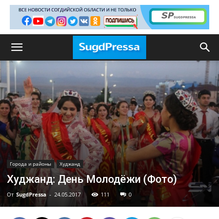
Города и районы
Худжанд
Худжанд: День Молодёжи (Фото)
От
SugdPressa
-
24.05.2017
111
0