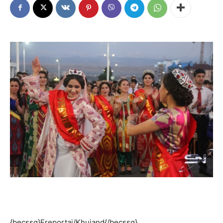
{becssg}Freportaj/Khujand{/becssg}