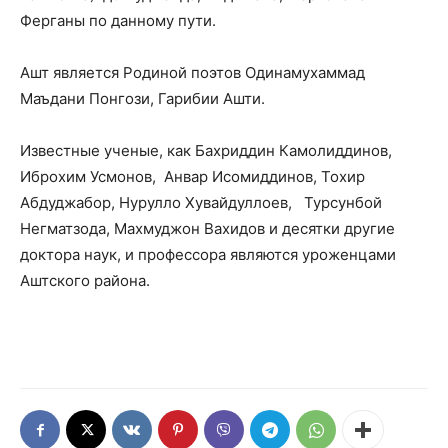
Ферганы по данному пути.
Ашт является Родиной поэтов Одинамухаммад
Маъдани Понгози, Гарибии Ашти.
Известные ученые, как Бахриддин Камолиддинов,
Иброхим Усмонов, Анвар Исомиддинов, Тохир
Абдуджабор, Нурулло Хувайдуллоев, Турсунбой
Негматзода, Махмуджон Вахидов и десятки другие
доктора наук, и профессора являются уроженцами
Аштского района.