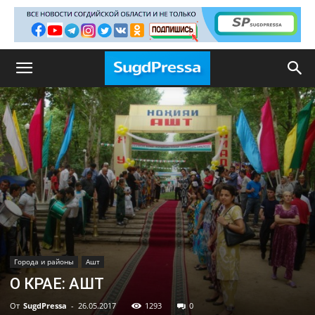
Города и районы
Ашт
О КРАЕ: АШТ
От
SugdPressa
-
26.05.2017
1293
0