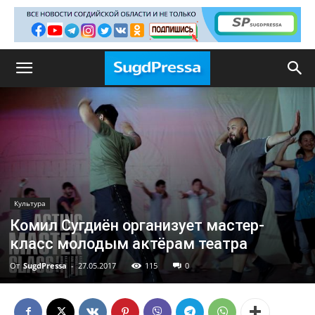
Культура
Комил Сугдиён организует мастер-
класс молодым актёрам театра
От
SugdPressa
-
27.05.2017
115
0