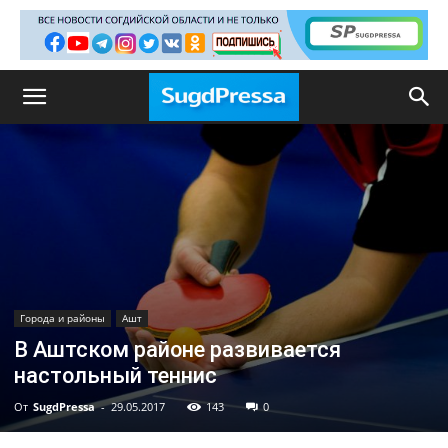
Города и районы
Ашт
В Аштском районе развивается
настольный теннис
От
SugdPressa
-
29.05.2017
143
0