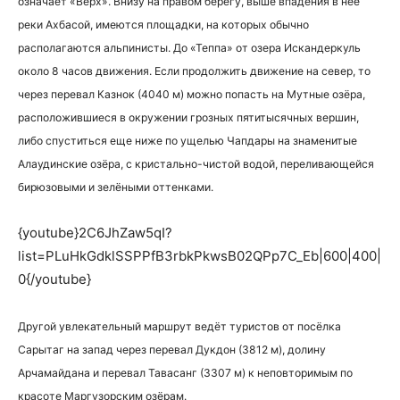
означает «Верх». Внизу на правом берегу, выше впадения в нее
реки Ахбасой, имеются площадки, на которых обычно
располагаются альпинисты. До «Теппа» от озера Искандеркуль
около 8 часов движения. Если продолжить движение на север, то
через перевал Казнок (4040 м) можно попасть на Мутные озёра,
расположившиеся в окружении грозных пятитысячных вершин,
либо спуститься еще ниже по ущелью Чапдары на знаменитые
Алаудинские озёра, с кристально-чистой водой, переливающейся
бирюзовыми и зелёными оттенками.
{youtube}2C6JhZaw5qI?
list=PLuHkGdklSSPPfB3rbkPkwsB02QPp7C_Eb|600|400|
0{/youtube}
Другой увлекательный маршрут ведёт туристов от посёлка
Сарытаг на запад через перевал Дукдон (3812 м), долину
Арчамайдана и перевал Тавасанг (3307 м) к неповторимым по
красоте Маргузорским озёрам.