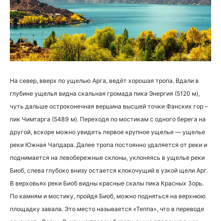
На север, вверх по ущелью Арга, ведёт хорошая тропа. Вдали в
глубине ущелья видна скальная громада пика Энергия (5120 м),
чуть дальше остроконечная вершина высшей точки Фанских гор –
пик Чимтарга (5489 м). Переходя по мостикам с одного берега на
другой, вскоре можно увидеть первое крупное ущелье — ущелье
реки Южная Чапдара. Далее тропа постоянно удаляется от реки и
поднимается на левобережные склоны, уклоняясь в ущелье реки
Биоб, слева глубоко внизу остается клокочущий в узкой щели Арг.
В верховьях реки Биоб видны красные скалы пика Красных Зорь.
По камням и мостику, пройдя Биоб, можно подняться на верхнюю
площадку завала. Это место называется «Теппа», что в переводе