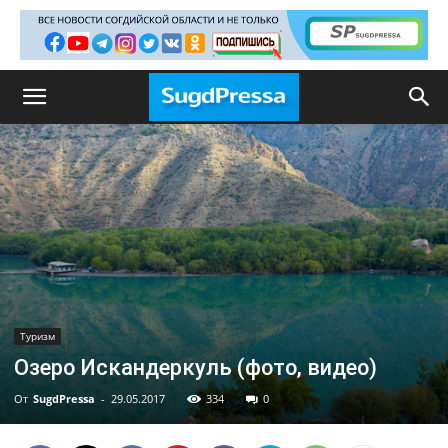
Туризм
Озеро Искандеркуль (фото, видео)
От
SugdPressa
-
29.05.2017
334
0