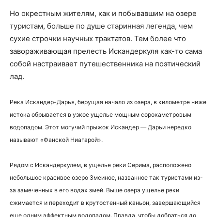
Но окрестным жителям, как и побывавшим на озере
туристам, больше по душе старинная легенда, чем
сухие строчки научных трактатов. Тем более что
завораживающая прелесть Искандеркуля как-то сама
собой настраивает путешественника на поэтический
лад.
Река Искандер-Дарья, берущая начало из озера, в километре ниже
истока обрывается в узкое ущелье мощным сорокаметровым
водопадом. Этот могучий прыжок Искандер — Дарьи нередко
называют «Фанской Ниагарой».
Рядом с Искандеркулем, в ущелье реки Серима, расположено
небольшое красивое озеро Змеиное, названное так туристами из-
за замеченных в его водах змей. Выше озера ущелье реки
сжимается и переходит в крутостенный каньон, завершающийся
еще одним эффектным водопадом. Правда, чтобы добраться до