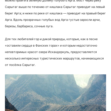
можно пройти в зеленую долину голубого Арга. Мост через реку
Сарытаг выше по течению от кишлака Сарытаг приводит на левый
берег Арга; и ниже по реке от кишлака — приводит на правый берег
Арга. Вдоль прозрачных голубых вод Арга густые заросли арчи,
березы, барбариса, сочные луга.
Для тех любителей гор и дикой природы, которые, как в песне
«оставили сердце в Фанских горах» и которым недостаточно
неповторимых красот озера Искандеркуль, предоставляется
несколько интересных туристических маршрутов, начинающихся
от посёлка Сарытаг.