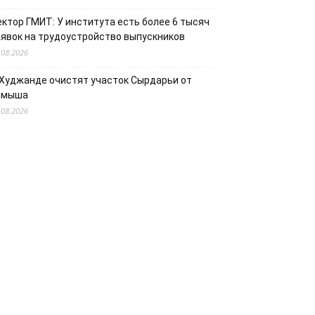
ектор ГМИТ: У института есть более 6 тысяч
аявок на трудоустройство выпускников
.08.2026
 Худжанде очистят участок Сырдарьи от
амыша
.08.2026