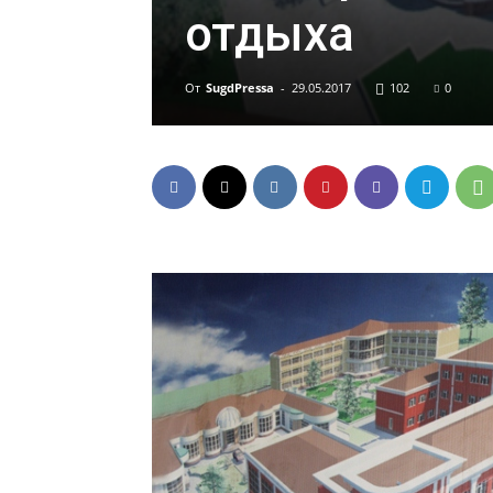
отдыха
От
SugdPressa
-
29.05.2017
102
0