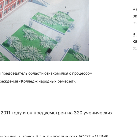
Р
з
06
В
к
05
 председатель области ознакомился с процессом
чреждения «Колледж народных ремесел».
 2011 году и он предусмотрен на 320 ученических
зования и науки РТ и подрядчиком АООТ «МПМК