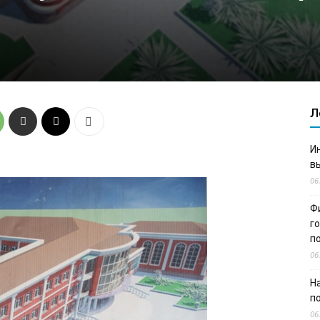
Л
И
в
06
Ф
г
п
06
Н
п
06