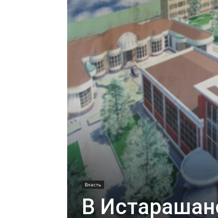
Власть
В Истарашане