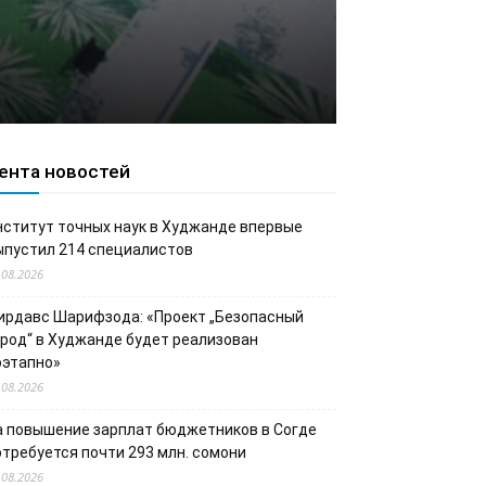
ента новостей
нститут точных наук в Худжанде впервые
ыпустил 214 специалистов
.08.2026
ирдавс Шарифзода: «Проект „Безопасный
ород“ в Худжанде будет реализован
оэтапно»
.08.2026
а повышение зарплат бюджетников в Согде
отребуется почти 293 млн. сомони
.08.2026