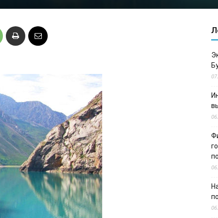
Л
Э
Б
07
И
в
06
Ф
г
п
06
Н
п
06