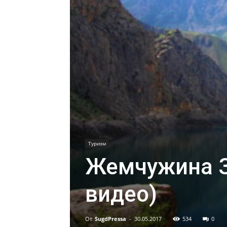
Туризм
Жемчужина З
видео)
От
SugdPressa
-
30.05.2017
534
0