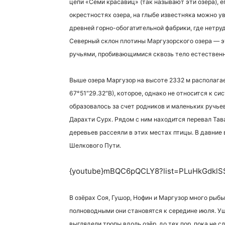
цепи «Семи красавиц» (так называют эти озёра), ег
окрестностях озера, на глыбе известняка можно у
древней горно-обогатительной фабрики, где нетру
Северный склон плотины Маргузорского озера — эт
ручьями, пробивающимися сквозь тело естествен
Выше озера Маргузор на высоте 2332 м располагае
67°51″29.32″В), которое, однако не относится к с
образовалось за счет родников и маленьких ручьев
Дарахти Сурх. Рядом с ним находится перевал Тава
деревьев рассеяли в этих местах птицы. В давние 
Шелкового Пути.
{youtube}mBQC6pQCLY8?list=PLuHkGdklS
В озёрах Соя, Гушор, Нофин и Маргузор много рыбы
полноводными они становятся к середине июля. Ущ
выглядели тропы вдоль озёр, до тех пор, пока не с