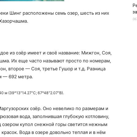
Р
з
реки Шинг расположены семь озер, шесть из них
06
 Хазорчашма.
ое из озёр имеет и своё название: Мижгон, Соя,
ашма. Их еще часто называют просто по номерам,
н, второе — Соя, третье Гушор и т.д. Разница
м — 692 метра.
0 м (39°13″14.27″С; 67°48″2.07″В).
ргузорских озёр. Оно невелико по размерам и
юзовая вода, заполнившая глубокую котловину,
д озером купол снежной горы светится нежным
красок. Вода в озере довольно теплая и в нём