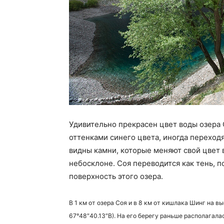
Удивительно прекрасен цвет воды озера
оттенками синего цвета, иногда переходя
видны камни, которые меняют свой цвет 
небосклоне. Соя переводится как тень, п
поверхность этого озера.
В 1 км от озера Соя и в 8 км от кишлака Шинг на в
67°48″40.13″В). На его берегу раньше располагала