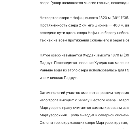
озера Гушор начинаются многие горные, пешеход
Четвертое озеро – Нофин, высота 1820 м (39°11″35.
Протяжённость озера 2 км, его ширина — 400 м, цв
середине пути вдоль озера Нофин на берегу небо
так как на всем протяжении склоны его и берега 
Пятое озеро называется Хурдак, высота 1870 м (39
Падрут. Переводится название Хурдак как маленьки
Раньше вода из этого озера использовалась для 
и сам кишлак Падрут.
Затем пологий участок сменяется резким подъемом
чего тропа выходит к берегу шестого озера – Маргу
Маргузор по праву считается самым красивым из в
Маргузорскими. Тропа выводит к северной оконечно
Склоны гор, окружающих озеро Маргузор, крутые, 