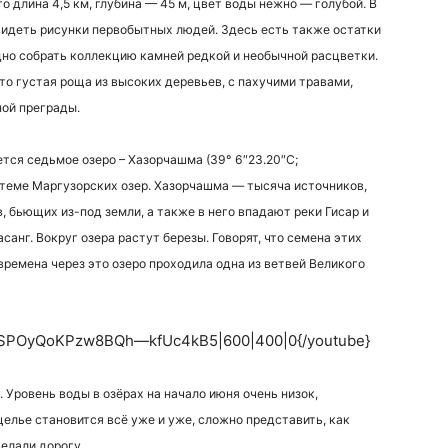
о длина 4,5 км, глубина — 45 м, цвет воды нежно — голубой. В
видеть рисунки первобытных людей. Здесь есть также остатки
дно собрать коллекцию камней редкой и необычной расцветки.
о густая роща из высоких деревьев, с пахучими травами,
ной преграды.
тся седьмое озеро – Хазорчашма (39° 6″23.20″С;
истеме Маргузорских озер. Хазорчашма — тысяча источников,
, бьющих из-под земли, а также в него впадают реки Гисар и
санг. Вокруг озера растут березы. Говорят, что семена этих
времена через это озеро проходила одна из ветвей Великого
SPOyQoKPzw8BQh—kfUc4kB5|600|400|0{/youtube}
. Уровень воды в озёрах на начало июня очень низок,
елье становится всё уже и уже, сложно представить, как
делали дорогу.