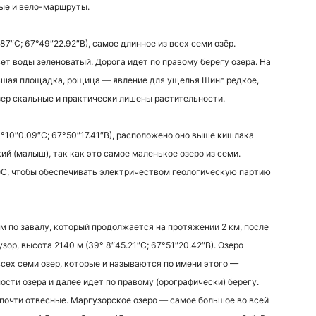
ные и вело-маршруты.
87″С; 67°49″22.92″В), самое длинное из всех семи озёр.
ет воды зеленоватый. Дорога идет по правому берегу озера. На
льшая площадка, рощица — явление для ущелья Шинг редкое,
озер скальные и практически лишены растительности.
°10″0.09″С; 67°50″17.41″В), расположено оно выше кишлака
й (малыш), так как это самое маленькое озеро из семи.
ГЭС, чтобы обеспечивать электричеством геологическую партию
 по завалу, который продолжается на протяжении 2 км, после
зор, высота 2140 м (39° 8″45.21″С; 67°51″20.42″В). Озеро
сех семи озер, которые и называются по имени этого —
сти озера и далее идет по правому (орографически) берегу.
почти отвесные. Маргузорское озеро — самое большое во всей