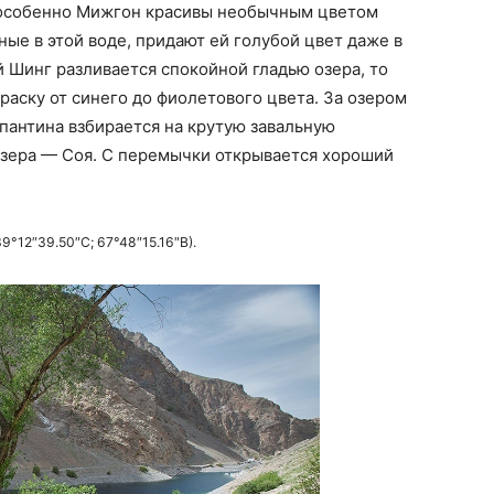
 особенно Мижгон красивы необычным цветом
ые в этой воде, придают ей голубой цвет даже в
й Шинг разливается спокойной гладью озера, то
аску от синего до фиолетового цвета. За озером
пантина взбирается на крутую завальную
озера — Соя. С перемычки открывается хороший
9°12″39.50″С; 67°48″15.16″В).