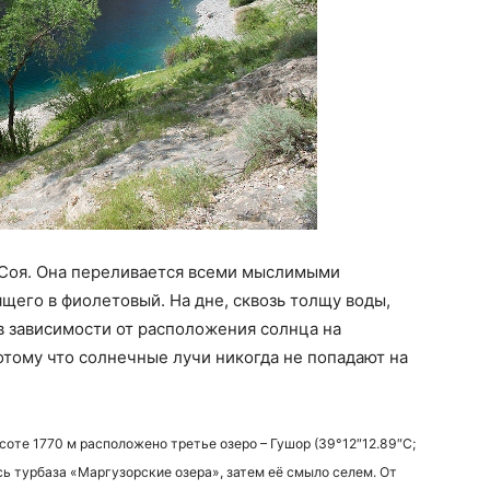
 Соя. Она переливается всеми мыслимыми
щего в фиолетовый. На дне, сквозь толщу воды,
в зависимости от расположения солнца на
отому что солнечные лучи никогда не попадают на
ысоте 1770 м расположено третье озеро – Гушор (39°12″12.89″С;
сь турбаза «Маргузорские озера», затем её смыло селем. От