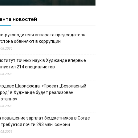
ента новостей
кс-руководителя аппарата председателя
устона обвиняют в коррупции
.08.2026
нститут точных наук в Худжанде впервые
ыпустил 214 специалистов
.08.2026
ирдавс Шарифзода: «Проект „Безопасный
ород“ в Худжанде будет реализован
оэтапно»
.08.2026
а повышение зарплат бюджетников в Согде
отребуется почти 293 млн. сомони
.08.2026