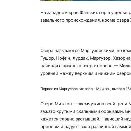
На западном крае Фанских гор в ущелье 
завального происхождения, кроме озера
Озера называются Маргузорскими, но кажд
Гушор, Нофин, Хурдак, Маргузор, Хазорч
начиная с нижнего озера: первое — Мижго
уровней между верхним и нижним озеро
Первое из Маргузорских озер – Мижгон, высота 164
Озеро Мижгон — жемчужина всей цепи Ма
зажато крутыми скальными обрывами. Бир
кажется словно застывшей. Нависший на
ореолом и радует взор различной гаммой 