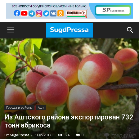
Города и районы
Ашт
Из Аштского района экспортирован 732
тонн абрикоса
От
SugdPressa
-
31.05.2017
174
0