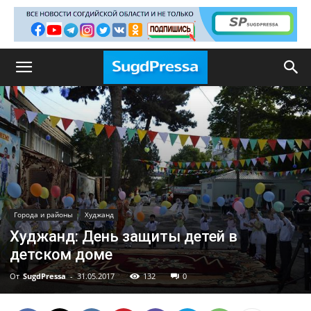
Города и районы
Худжанд
Худжанд: День защиты детей в
детском доме
От
SugdPressa
-
31.05.2017
132
0