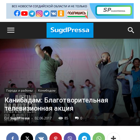
Города и районы
Конибодом
Канибадам: Благотворительная
телевизионная акция
От
SugdPressa
-
02.06.2017
85
0