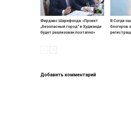
Фирдавс Шарифзода: «Проект
В Согде о
„Безопасный город“ в Худжанде
блогеров з
будет реализован поэтапно»
регистрац
Добавить комментарий