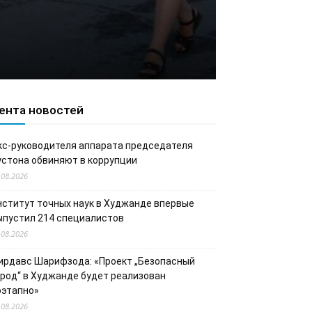
ента новостей
кс-руководителя аппарата председателя
устона обвиняют в коррупции
.08.2026
нститут точных наук в Худжанде впервые
ыпустил 214 специалистов
.08.2026
ирдавс Шарифзода: «Проект „Безопасный
ород“ в Худжанде будет реализован
оэтапно»
.08.2026