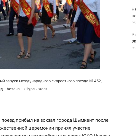
Н
п
06
Р
з
06
ый запуск международного скоростного поезда № 452,
д – Астана – «Нұрлы жол».
 поезд прибыл на вокзал города Шымкент после
ржественной церемонии принял участие
 транспорта и автомобильных дорог ЮКО Нурлан