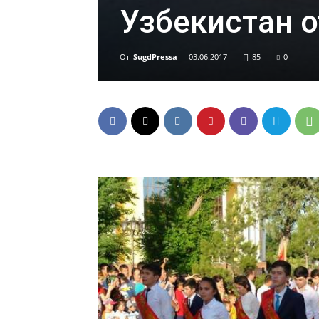
Узбекистан о
От
SugdPressa
-
03.06.2017
85
0