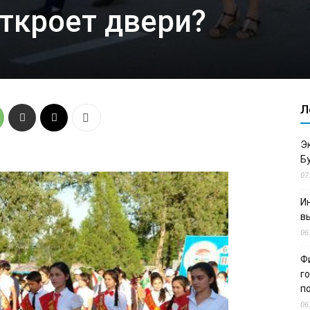
ткроет двери?
Л
Э
Б
07
И
в
06
Ф
г
п
06