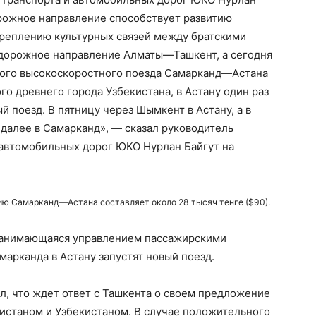
орожное направление способствует развитию
креплению культурных связей между братскими
одорожное направление Алматы—Ташкент, а сегодня
ого высокоскоростного поезда Самарканд—Астана
го древнего города Узбекистана, в Астану один раз
 поезд. В пятницу через Шымкент в Астану, а в
 далее в Самарканд», — сказал руководитель
 автомобильных дорог ЮКО Нурлан Байгут на
ию Самарканд—Астана составляет около 28 тысяч тенге ($90).
занимающаяся управлением пассажирскими
марканда в Астану запустят новый поезд.
ил, что ждет ответ с Ташкента о своем предложение
станом и Узбекистаном. В случае положительного