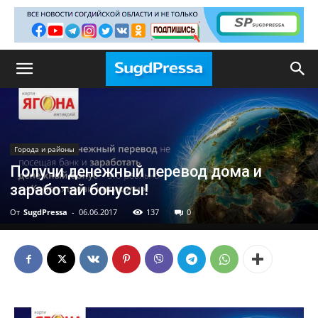
Города и районы
Получи денежный перевод дома и
заработай бонусы!
От
SugdPressa
-
06.06.2017
137
0