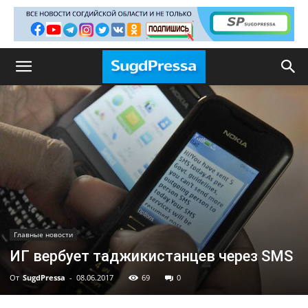
Главные новости
ИГ вербует таджикистанцев через SMS
От
SugdPressa
-
08.06.2017
69
0