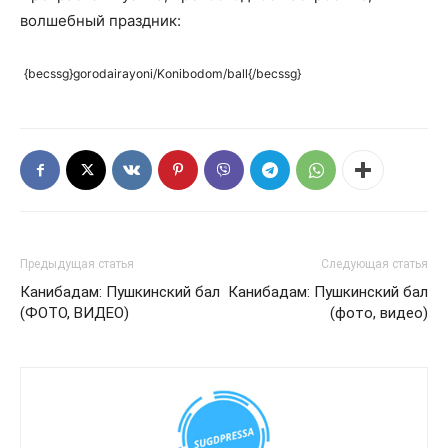
волшебный праздник:
{becssg}gorodairayoni/Konibodom/ball{/becssg}
Предыдущая статья
Следующая статья
Канибадам: Пушкинский бал
Канибадам: Пушкинский бал
(ФОТО, ВИДЕО)
(фото, видео)