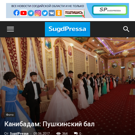
Фото
Канибадам: Пушкинский бал
От
SugdPressa
-
09.06.2017
364
0