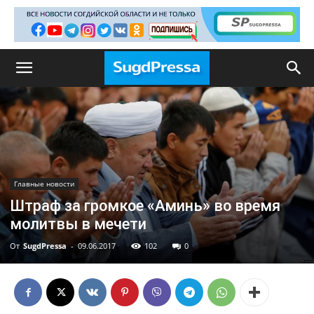
Главные новости
Штраф за громкое «Аминь» во время
молитвы в мечети
От
SugdPressa
-
09.06.2017
102
0