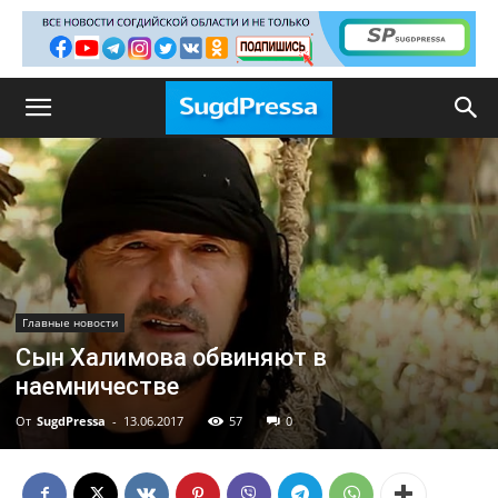
Главные новости
Cын Халимова обвиняют в
наемничестве
От
SugdPressa
-
13.06.2017
57
0