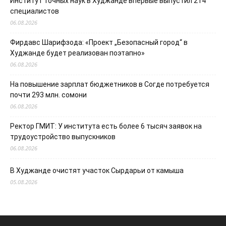
Институт точных наук в Худжанде впервые выпустил 214
специалистов
06.08.2026
Фирдавс Шарифзода: «Проект „Безопасный город“ в
Худжанде будет реализован поэтапно»
06.08.2026
На повышение зарплат бюджетников в Согде потребуется
почти 293 млн. сомони
06.08.2026
Ректор ГМИТ: У института есть более 6 тысяч заявок на
трудоустройство выпускников
06.08.2026
В Худжанде очистят участок Сырдарьи от камыша
05.08.2026