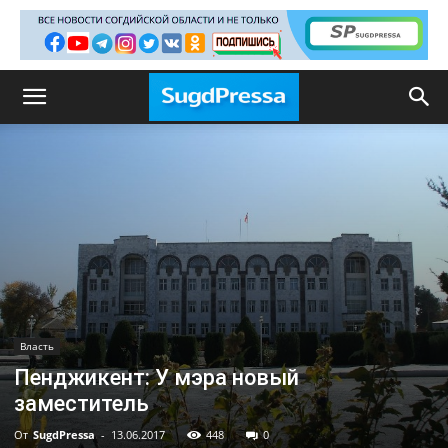
Власть
Пенджикент: У мэра новый
заместитель
От
SugdPressa
-
13.06.2017
448
0