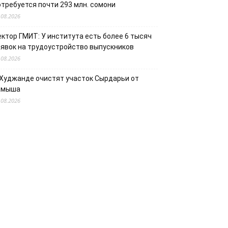
отребуется почти 293 млн. сомони
.08.2026
ектор ГМИТ: У института есть более 6 тысяч
аявок на трудоустройство выпускников
.08.2026
 Худжанде очистят участок Сырдарьи от
амыша
.08.2026