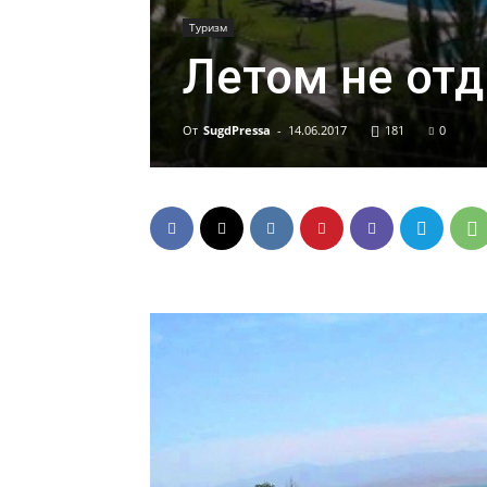
Туризм
Летом не отд
От
SugdPressa
-
14.06.2017
181
0