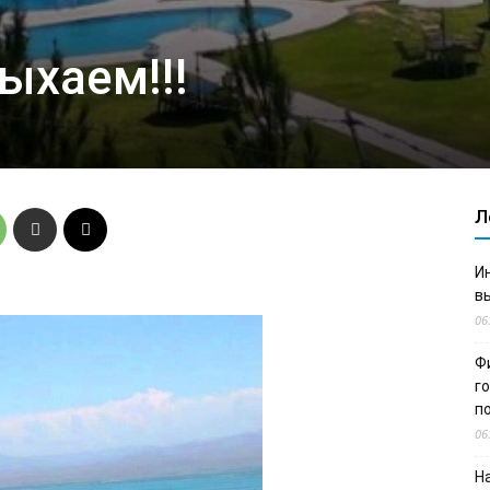
ыхаем!!!
Л
И
в
06
Ф
г
п
06
Н