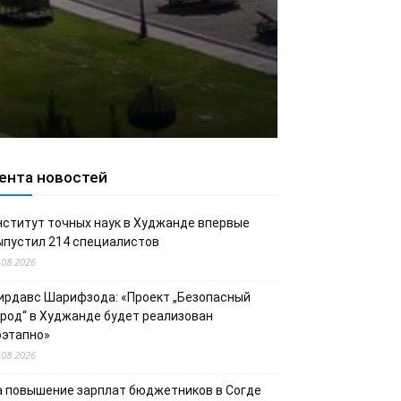
ента новостей
нститут точных наук в Худжанде впервые
ыпустил 214 специалистов
.08.2026
ирдавс Шарифзода: «Проект „Безопасный
ород“ в Худжанде будет реализован
оэтапно»
.08.2026
а повышение зарплат бюджетников в Согде