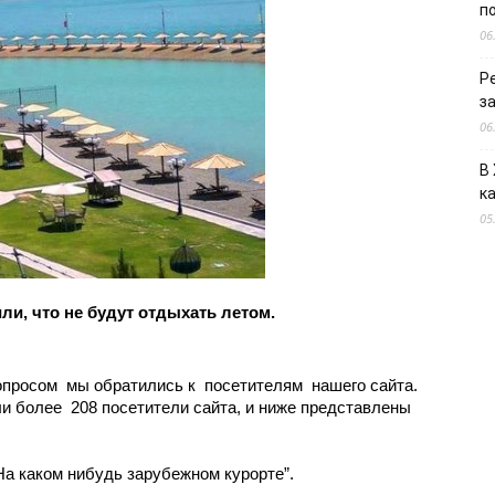
п
06
Р
з
06
В
к
05
ли, что не будут отдыхать летом.
просом  мы обратились к  посетителям  нашего сайта. 
и более  208 посетители сайта, и ниже представлены 
“На каком нибудь зарубежном курорте”.