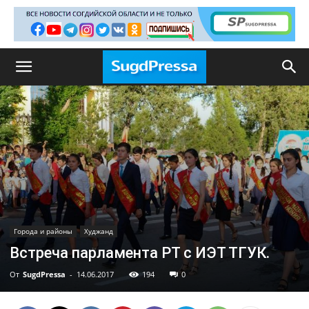
Города и районы
Худжанд
Встреча парламента РТ с ИЭТ ТГУК.
От
SugdPressa
-
14.06.2017
194
0