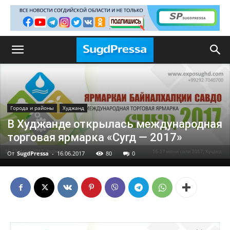
Города и районы
Худжанд
В Худжанде открылась международная
торговая ярмарка «Сугд — 2017»
От
SugdPressa
-
16.06.2017
80
0