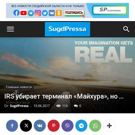
Главные новости
IRS убирает терминал «Майхура», но …
От
SugdPressa
-
19.06.2017
114
0