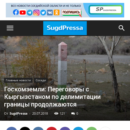
Главные новости
Соседи
Госкомземли: Переговоры с
Кыргызстаном по делимитации
границы продолжаются
От
SugdPressa
-
20.07.2018
121
0