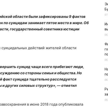
Э
Б
07
дийской области были зафиксированы 9 фактов
н по суицидам занимает пятое место в мире. Об
И
асти, государственный советника юстиции
в
06
Ф
й суицидальных действий жителей области
г
п
06
овершить суицид чаще всего прибегают люди,
Н
осуждению со стороны семьи и общества. Но
п
й факт суицида тщательно расследуется
06
 и других силовых структур», — отметил
Р
з
06
равоохранения в июне 2018 года опубликовала