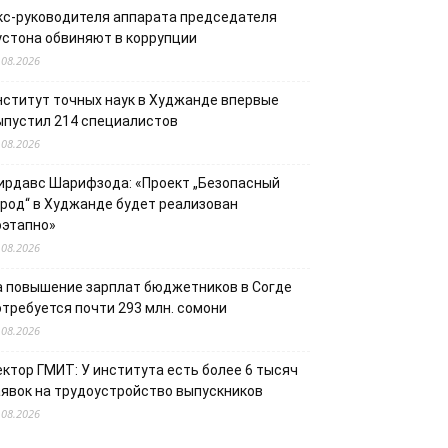
кс-руководителя аппарата председателя
устона обвиняют в коррупции
.08.2026
нститут точных наук в Худжанде впервые
ыпустил 214 специалистов
.08.2026
ирдавс Шарифзода: «Проект „Безопасный
ород“ в Худжанде будет реализован
оэтапно»
.08.2026
а повышение зарплат бюджетников в Согде
отребуется почти 293 млн. сомони
.08.2026
ектор ГМИТ: У института есть более 6 тысяч
аявок на трудоустройство выпускников
.08.2026