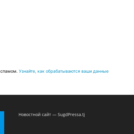
о спамом.
Узнайте, как обрабатываются ваши данные
Новостной сайт — SugdPressa.tj