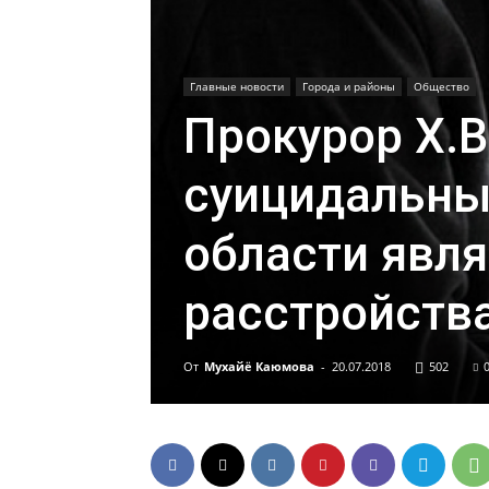
Главные новости
Города и районы
Общество
Прокурор Х.В
суицидальны
области явл
расстройств
От
Мухайё Каюмова
-
20.07.2018
502