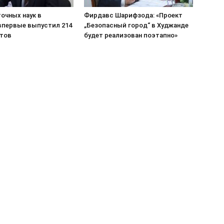
очных наук в
Фирдавс Шарифзода: «Проект
впервые выпустил 214
„Безопасный город“ в Худжанде
тов
будет реализован поэтапно»