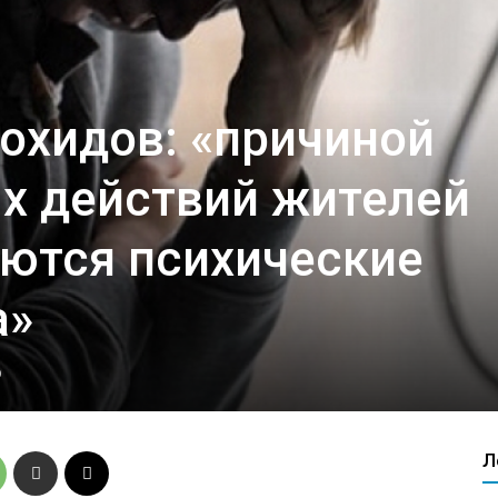
охидов: «причиной
х действий жителей
яются психические
а»
0
Л