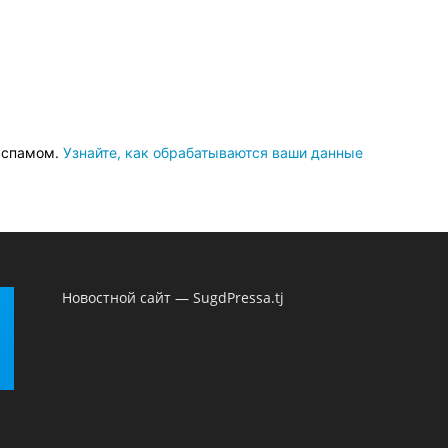
о спамом.
Узнайте, как обрабатываются ваши данные
Новостной сайт — SugdPressa.tj