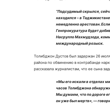
“Подсудимый скрылся, сейча
находился – в Таджикистане,
немедленно арестован. Если
Генпрокуратура будет добив
Насрулло Махмудзода, комм
международный розыск.
Толибджон Дустов был задержан 26 июля
района по обвинению в контрабанде нарк
рассказала журналистам, что ее сына за
«Мы его искали в отделах м
часов Толибджона обнаружи
Мы думаем, что по дороге ег
он уже был мертв», — говор