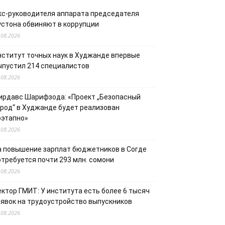
кс-руководителя аппарата председателя
устона обвиняют в коррупции
.08.2026
нститут точных наук в Худжанде впервые
ыпустил 214 специалистов
.08.2026
ирдавс Шарифзода: «Проект „Безопасный
ород“ в Худжанде будет реализован
оэтапно»
.08.2026
а повышение зарплат бюджетников в Согде
отребуется почти 293 млн. сомони
.08.2026
ектор ГМИТ: У института есть более 6 тысяч
аявок на трудоустройство выпускников
.08.2026