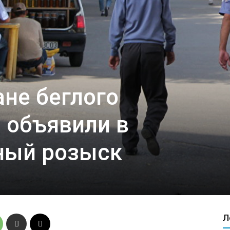
не беглого
 объявили в
ный розыск
Л