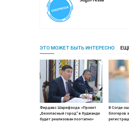
ЭТО МОЖЕТ БЫТЬ ИНТЕРЕСНО
ЕЩ
Фирдавс Шарифзода: «Проект
В Согде о
„Безопасный город“ в Худжанде
блогеров з
будет реализован поэтапно»
регистрац