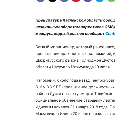
Прокуратура Хатлонской области сообщ
незаконным оборотом наркотиков ОМВД
международный розыск сообщает
Cent
Беглый милиционер, который ранее наход
превышении должностных полномочий, и
Шахритусского района Толибджон Дустов
области Насрулло Махмудзода 19 июля.
Напомним, около года назад Генпрокурат
316 ч.3 УК РТ (превышение должностных
района Дусти по факту смерти Толибджон
официальное обвинение старшему лейтен
Идиевым начался 31 января 2018 года. П
Махмадулло Идиев 20 июня не явился в с