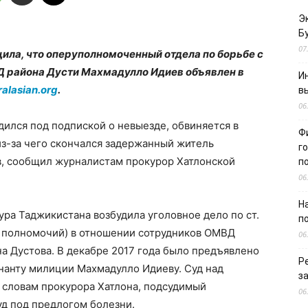
Э
Б
07
ила, что оперуполномоченный отдела по борьбе с
 района Дусти Махмадулло Идиев объявлен в
И
ralasian.org
.
в
06
ился под подпиской о невыезде, обвиняется в
Ф
з-за чего скончался задержанный житель
г
, сообщил журналистам прокурор Хатлонской
п
06
Н
ура Таджикистана возбудила уголовное дело по ст.
п
 полномочий) в отношении сотрудников ОМВД
06
а Дустова. В декабре 2017 года было предъявлено
Р
анту милиции Махмадулло Идиеву. Суд над
з
о словам прокурора Хатлона, подсудимый
06
уд под предлогом болезни.