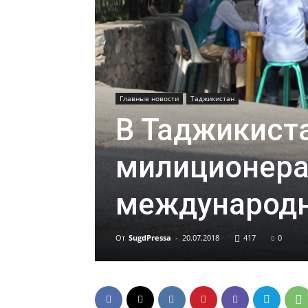
Главные новости
Таджикистан
В Таджикиста
милиционера
международ
От
SugdPressa
-
20.07.2018
417
0