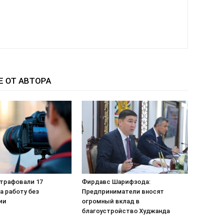
Е ОТ АВТОРА
штрафовали 17
Фирдавс Шарифзода:
а работу без
Предприниматели вносят
ии
огромный вклад в
благоустройство Худжанда