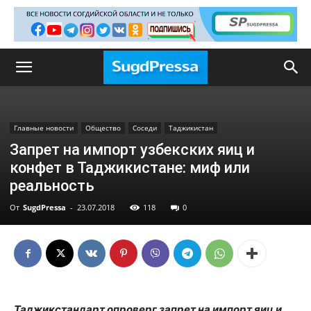
Главные новости
Общество
Соседи
Таджикистан
Запрет на импорт узбекских яиц и
конфет в Таджикистане: миф или
реальность
От
SugdPressa
-
23.07.2018
118
0
Таджикстандарт опроверг запрет на импорт яиц и