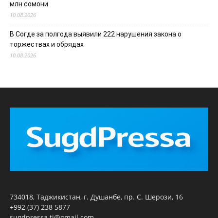
млн сомони
10.08.2026
В Согде за полгода выявили 222 нарушения закона о
торжествах и обрядах
10.08.2026
734018, Таджикистан, г. Душанбе, пр. С. Шерози, 16
+992 (37) 238 5877
sugdpressa.tj@gmail.com