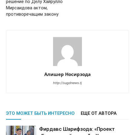
решение по Делу Хайрулло
Мирсаидова актом,
противоречащим закону
Алишер Носирзода
http://sugdnews.tj
ЭТО МОЖЕТ БЫТЬ ИНТЕРЕСНО
ЕЩЕ ОТ АВТОРА
Фирдавс Шарифзода: «Проект