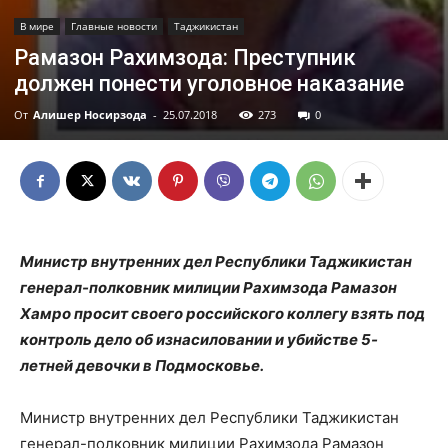
В мире
Главные новости
Таджикистан
Рамазон Рахимзода: Преступник
должен понести уголовное наказание
От
Алишер Носирзода
-
25.07.2018
273
0
Министр внутренних дел Республики Таджикистан
генерал-полковник милиции Рахимзода Рамазон
Хамро просит своего российского коллегу взять под
контроль дело об изнасиловании и убийстве 5-
летней девочки в Подмосковье.
Министр внутренних дел Республики Таджикистан
генерал-полковник милиции Рахимзода Рамазон