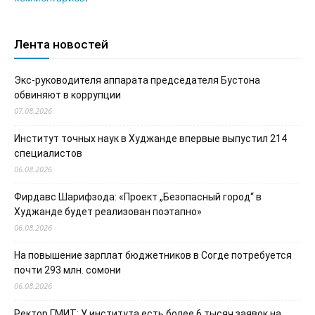
Лента новостей
Экс-руководителя аппарата председателя Бустона
обвиняют в коррупции
07.08.2026
Институт точных наук в Худжанде впервые выпустил 214
специалистов
06.08.2026
Фирдавс Шарифзода: «Проект „Безопасный город“ в
Худжанде будет реализован поэтапно»
06.08.2026
На повышение зарплат бюджетников в Согде потребуется
почти 293 млн. сомони
06.08.2026
Ректор ГМИТ: У института есть более 6 тысяч заявок на