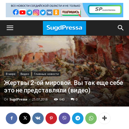
В мире
Видео
Главные новости
Жертвы 2-ой мировой. Вы так еще себе
это не представляли (видео)
От
SugdPressa
-
25.07.2018
640
0