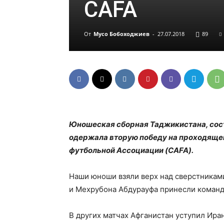
CAFA
От
Мусо Бобоходжиев
-
27.07.2018
89
Юношеская сборная Таджикистана, соста
одержала вторую победу на проходяще
футбольной Ассоциации (CAFA).
Наши юноши взяли верх над сверстниками
и Мехрубона Абдурауфа принесли команд
В других матчах Афганистан уступил Иран