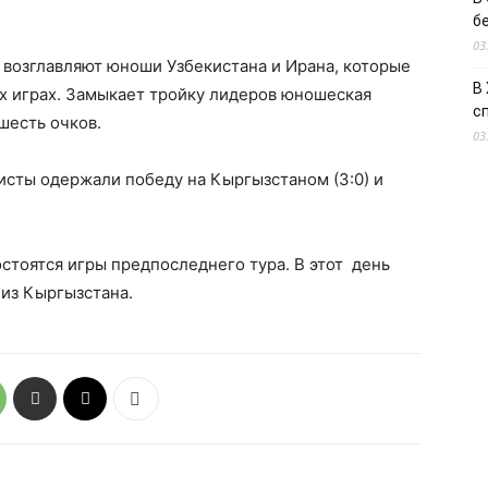
б
03
 возглавляют юноши Узбекистана и Ирана, которые
В
ых играх. Замыкает тройку лидеров юношеская
с
шесть очков.
03
сты одержали победу на Кыргызстаном (3:0) и
остоятся игры предпоследнего тура. В этот день
из Кыргызстана.