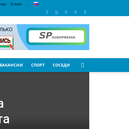
седи
В мире
…
ВАКАНСИИ
СПОРТ
СОСЕДИ
а
та