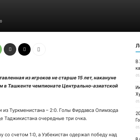
0
Л
В
к
05
вленная из игроков не старше 15 лет, накануне
м в Ташкенте чемпионате Центрально-азиатской
И
Х
05
 из Туркменистана – 2:0. Голы Фирдавса Олимзода
2
е Таджикистана очередные три очка.
Г
05
у со счетом 1:0, а Узбекистан одержал победу над
В