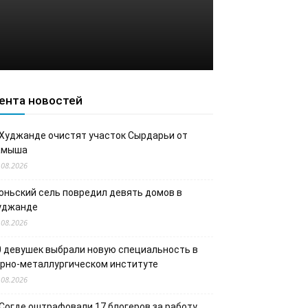
ента новостей
 Худжанде очистят участок Сырдарьи от
амыша
.08.2026
юньский сель повредил девять домов в
уджанде
.08.2026
0 девушек выбрали новую специальность в
орно-металлургическом институте
.08.2026
 Согде оштрафовали 17 блогеров за работу