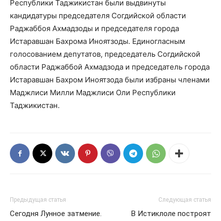
Республики Таджикистан были выдвинуты
кандидатуры председателя Согдийской области
Раджаббоя Ахмадзоды и председателя города
Истаравшан Бахрома Иноятзоды. Единогласным
голосованием депутатов, председатель Согдийской
области Раджаббой Ахмадзода и председатель города
Истаравшан Бахром Иноятзода были избраны членами
Маджлиси Милли Маджлиси Оли Республики
Таджикистан.
Предыдущая статья
Следующая статья
Сегодня Лунное затмение.
В Истиклоле построят