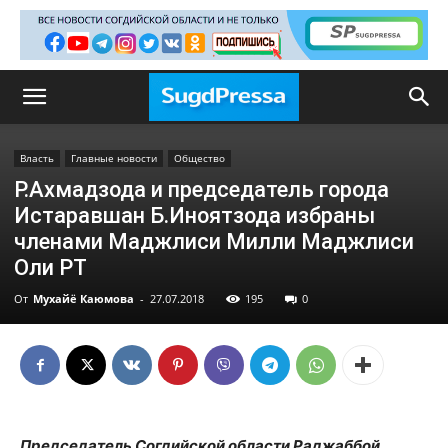
Власть
Главные новости
Общество
Р.Ахмадзода и председатель города
Истаравшан Б.Иноятзода избраны
членами Маджлиси Милли Маджлиси
Оли РТ
От
Мухайё Каюмова
-
27.07.2018
195
0
Председатель Согдийской области Раджаббой