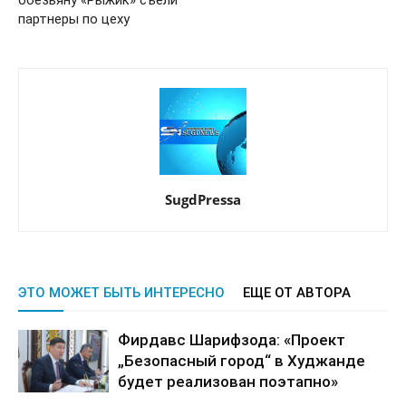
обезьяну «Рыжик» съели
партнеры по цеху
SugdPressa
ЭТО МОЖЕТ БЫТЬ ИНТЕРЕСНО
ЕЩЕ ОТ АВТОРА
Фирдавс Шарифзода: «Проект
„Безопасный город“ в Худжанде
будет реализован поэтапно»