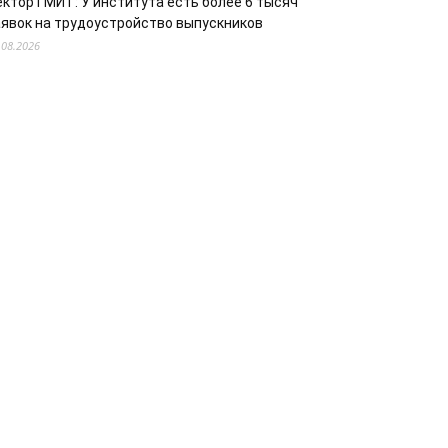
ектор ГМИТ: У института есть более 6 тысяч
аявок на трудоустройство выпускников
.08.2026