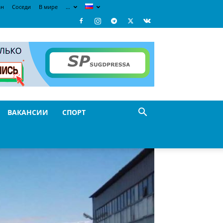
ан
Соседи
В мире
…
ВАКАНСИИ
СПОРТ