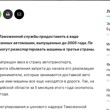
Л
Э
Б
07
 Таможенной службы предоставить в виде
анных автомашин, выпущенных до 2005 года. По
И
огут реэкспортировать машины в третьи страны.
в
06
запрещен ввоз в страну автотранспорта,
Ф
ента объявления запрета до начала его реализации
г
риниматели, которые занимаются доставкой авто
п
06
ные ими машины все еще находятся в дороге. Так, на
ийской области за 5 месяцев этого года скопилось
Н
года.
п
06
регулирования и ценового надзора Таможенной