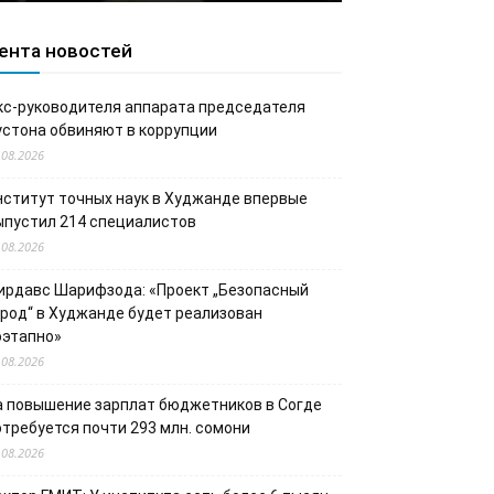
ента новостей
кс-руководителя аппарата председателя
устона обвиняют в коррупции
.08.2026
нститут точных наук в Худжанде впервые
ыпустил 214 специалистов
.08.2026
ирдавс Шарифзода: «Проект „Безопасный
ород“ в Худжанде будет реализован
оэтапно»
.08.2026
а повышение зарплат бюджетников в Согде
отребуется почти 293 млн. сомони
.08.2026