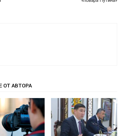
я
«повара Путина»
Е ОТ АВТОРА