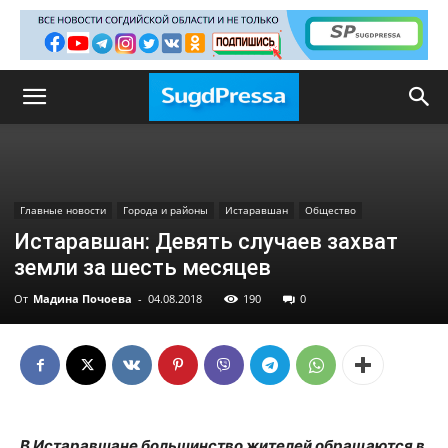
Главные новости
Города и районы
Истаравшан
Общество
Истаравшан: Девять случаев захват
земли за шесть месяцев
От
Мадина Почоева
-
04.08.2018
190
0
В Истаравшане большинство жителей обращаются в