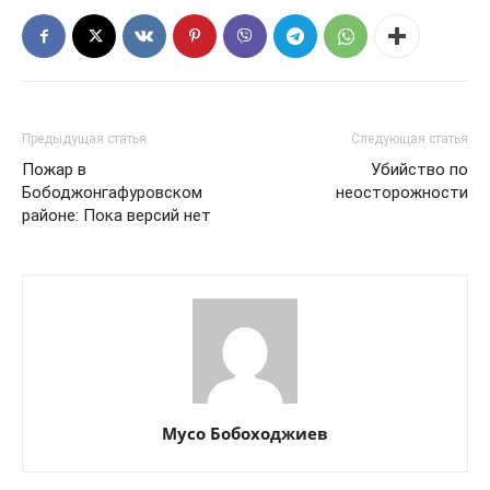
Предыдущая статья
Следующая статья
Пожар в
Убийство по
Бободжонгафуровском
неосторожности
районе: Пока версий нет
Мусо Бобоходжиев