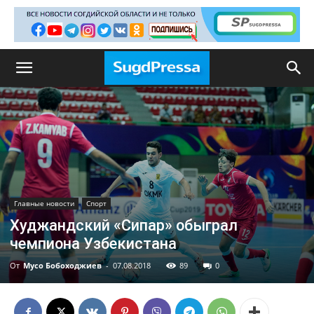
Главные новости
Спорт
Худжандский «Сипар» обыграл
чемпиона Узбекистана
От
Мусо Бобоходжиев
-
07.08.2018
89
0