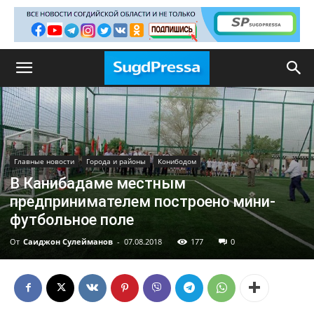
Главные новости
Города и районы
Конибодом
В Канибадаме местным
предпринимателем построено мини-
футбольное поле
От
Саиджон Сулейманов
-
07.08.2018
177
0