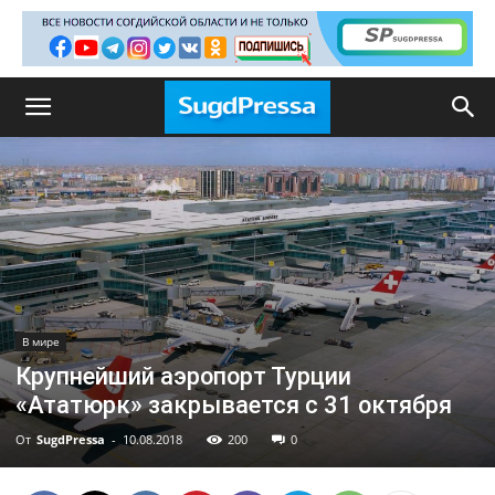
В мире
Крупнейший аэропорт Турции
«Ататюрк» закрывается с 31 октября
От
SugdPressa
-
10.08.2018
200
0