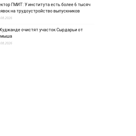
ектор ГМИТ: У института есть более 6 тысяч
аявок на трудоустройство выпускников
.08.2026
 Худжанде очистят участок Сырдарьи от
амыша
.08.2026