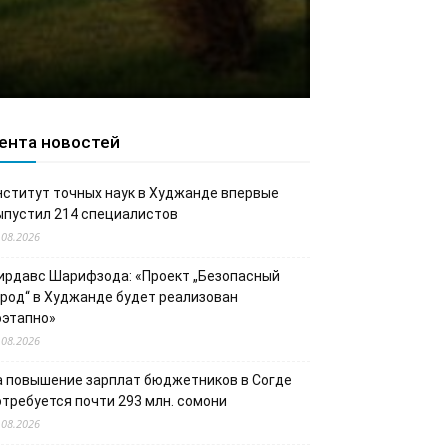
ента новостей
нститут точных наук в Худжанде впервые
ыпустил 214 специалистов
.08.2026
ирдавс Шарифзода: «Проект „Безопасный
ород“ в Худжанде будет реализован
оэтапно»
.08.2026
а повышение зарплат бюджетников в Согде
отребуется почти 293 млн. сомони
.08.2026