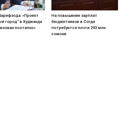
арифзода: «Проект
На повышение зарплат
ый город“ в Худжанде
бюджетников в Согде
лизован поэтапно»
потребуется почти 293 млн.
сомони