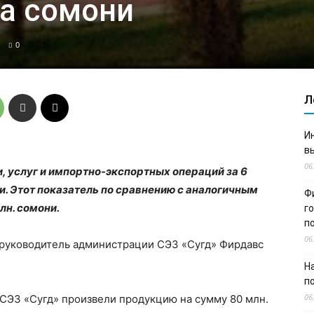
на сомони
0
Л
И
в
06
услуг и импортно-экспортных операций за 6
ни. Этот показатель по сравнению с аналогичным
Ф
лн. сомони.
г
п
06
руководитель администрации СЭЗ «Сугд» Фирдавс
Н
п
06
 СЭЗ «Сугд» произвели продукцию на сумму 80 млн.