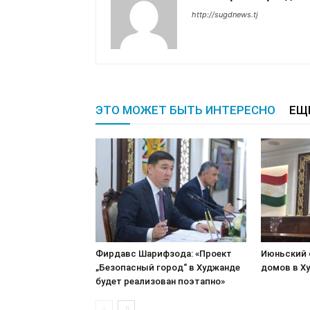
http://sugdnews.tj
ЭТО МОЖЕТ БЫТЬ ИНТЕРЕСНО
ЕЩ
Фирдавс Шарифзода: «Проект
Июньский 
„Безопасный город“ в Худжанде
домов в Х
будет реализован поэтапно»