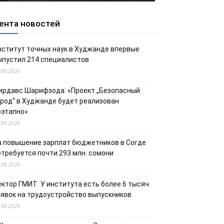
ента новостей
нститут точных наук в Худжанде впервые
ыпустил 214 специалистов
.08.2026
ирдавс Шарифзода: «Проект „Безопасный
ород“ в Худжанде будет реализован
оэтапно»
.08.2026
а повышение зарплат бюджетников в Согде
отребуется почти 293 млн. сомони
.08.2026
ектор ГМИТ: У института есть более 6 тысяч
аявок на трудоустройство выпускников
.08.2026