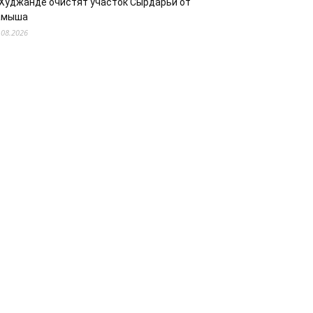
 Худжанде очистят участок Сырдарьи от
амыша
.08.2026