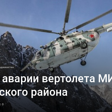
аджикистан
 аварии вертолета М
ского района
0