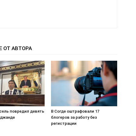
Е ОТ АВТОРА
сель повредил девять
В Согде оштрафовали 17
уджанде
блогеров за работу без
регистрации