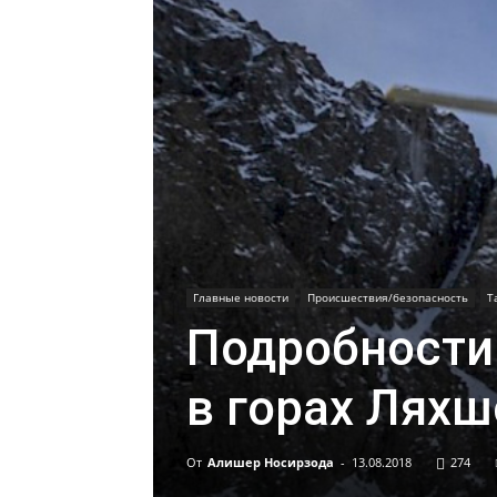
Главные новости
Происшествия/безопасность
Т
Подробности
в горах Ляхш
От
Алишер Носирзода
-
13.08.2018
274