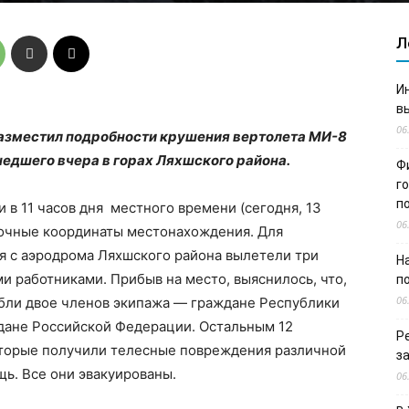
Л
И
в
06
азместил подробности крушения вертолета МИ-8
едшего вчера в горах Ляхшского района.
Ф
г
п
 в 11 часов дня местного времени (сегодня, 13
06
точные координаты местонахождения. Для
я с аэродрома Ляхшского района вылетели три
Н
и работниками. Прибыв на место, выяснилось, что,
п
06
ибли двое членов экипажа — граждане Республики
дане Российской Федерации. Остальным 12
Р
оторые получили телесные повреждения различной
з
ь. Все они эвакуированы.
06