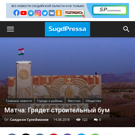
Главные новости
Города и районы
Мастчох
Общество
Матча: Грядет строительный бум
От
Саиджон Сулейманов
-
14.08.2018
122
0