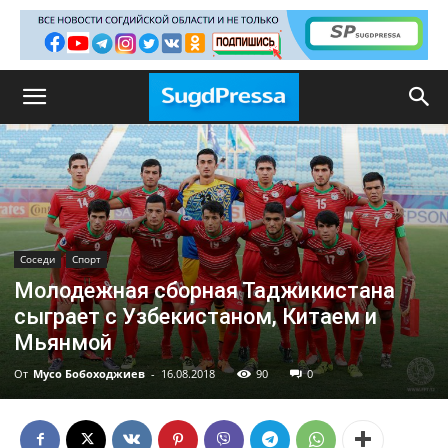
Соседи
Спорт
Молодежная сборная Таджикистана
сыграет с Узбекистаном, Китаем и
Мьянмой
От
Мусо Бобоходжиев
-
16.08.2018
90
0