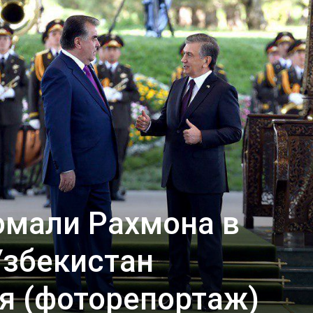
омали Рахмона в
Узбекистан
я (фоторепортаж)