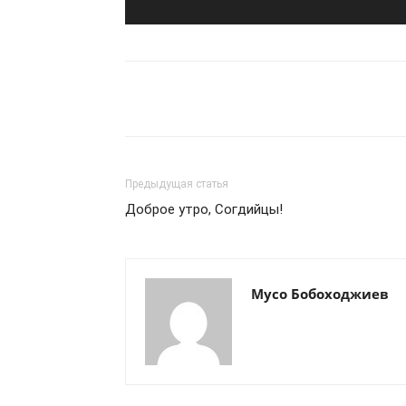
Предыдущая статья
Доброе утро, Согдийцы!
Мусо Бобоходжиев