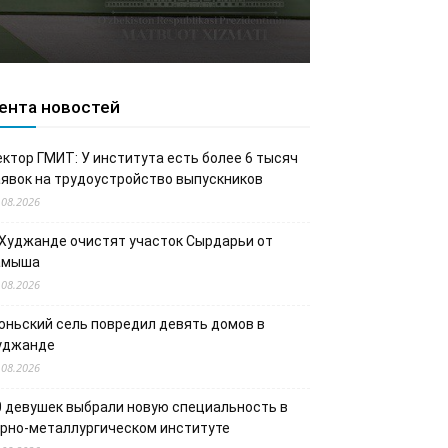
ента новостей
ектор ГМИТ: У института есть более 6 тысяч
аявок на трудоустройство выпускников
.08.2026
 Худжанде очистят участок Сырдарьи от
амыша
.08.2026
юньский сель повредил девять домов в
уджанде
.08.2026
0 девушек выбрали новую специальность в
орно-металлургическом институте