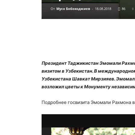
От
Мусо Бобоходжиев
-
18.08.2018
86
Президент Таджикистан Эмомали Рахмон
визитом в Узбекистан. В международном
Узбекистана Шавкат Мирзияев. Эмомал
возложил цветы к Монументу независи
Подробнее госвизита Эмомали Рахмона в