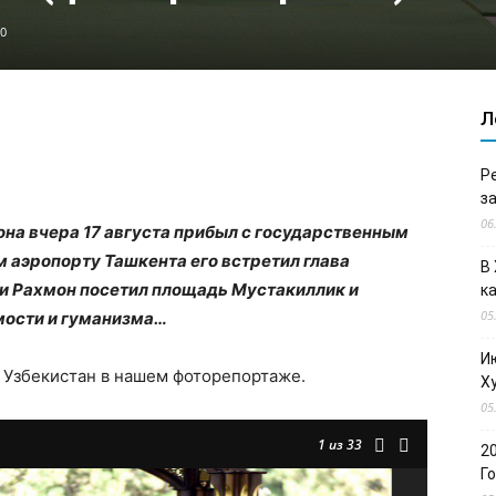
0
Л
Р
з
06
а вчера 17 августа прибыл с государственным
 аэропорту Ташкента его встретил глава
В
и Рахмон посетил площадь Мустакиллик и
к
05
мости и гуманизма…
И
 Узбекистан в нашем фоторепортаже.
Х
05
1
из 33
2
Г