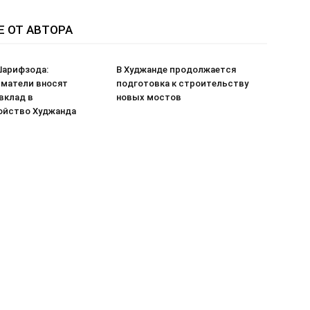
Е ОТ АВТОРА
арифзода:
В Худжанде продолжается
матели вносят
подготовка к строительству
вклад в
новых мостов
ойство Худжанда