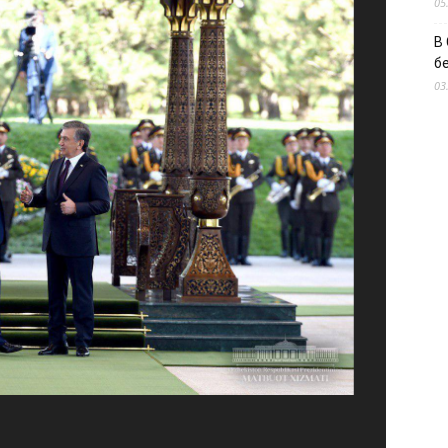
05
В
б
03