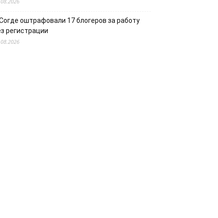
.08.2026
 Согде оштрафовали 17 блогеров за работу
ез регистрации
.08.2026