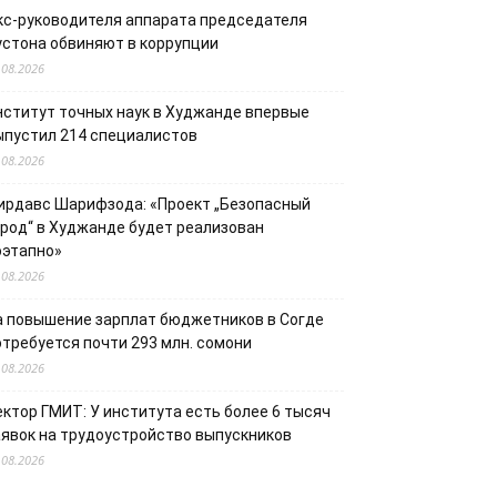
кс-руководителя аппарата председателя
устона обвиняют в коррупции
.08.2026
нститут точных наук в Худжанде впервые
ыпустил 214 специалистов
.08.2026
ирдавс Шарифзода: «Проект „Безопасный
ород“ в Худжанде будет реализован
оэтапно»
.08.2026
а повышение зарплат бюджетников в Согде
отребуется почти 293 млн. сомони
.08.2026
ектор ГМИТ: У института есть более 6 тысяч
аявок на трудоустройство выпускников
.08.2026