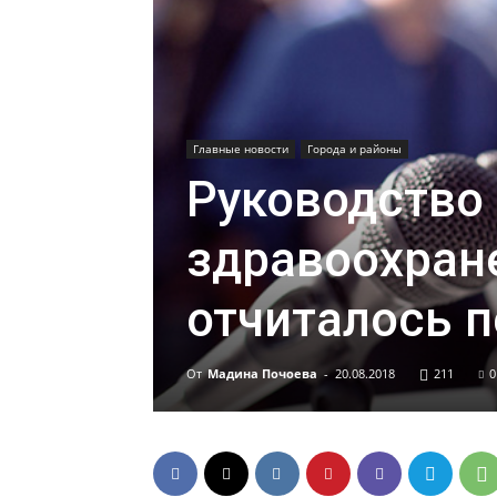
Главные новости
Города и районы
Руководство
здравоохране
отчиталось 
От
Мадина Почоева
-
20.08.2018
211
0