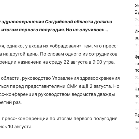
Э
Б
07
нии здравоохранения Согдийской области должна
итогам первого полугодия. Но не случилось…
И
в
06
, однако, у входа их «обрадовали» тем, что пресс-
 на другой день. По словам одного из сотрудников
Ф
енции назначена на среду 22 августа в 9:00 утра.
г
п
06
области, руководство Управления здравоохранения
ться перед представителями СМИ ещё 2 августа. Но
Н
ресс-конференция руководством ведомства дважды
п
етий раз.
06
Р
 пресс-конференции по итогам первого полугодия
з
сь 10 августа.
06