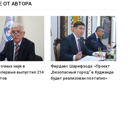
Е ОТ АВТОРА
очных наук в
Фирдавс Шарифзода: «Проект
впервые выпустил 214
„Безопасный город“ в Худжанде
тов
будет реализован поэтапно»