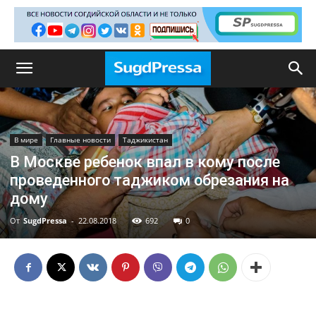
В мире
Главные новости
Таджикистан
В Москве ребенок впал в кому после
проведенного таджиком обрезания на
дому
От
SugdPressa
-
22.08.2018
692
0